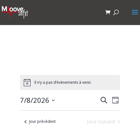
Il n’y a pas d’évènements à venir.
Recherche
Navigat
7/8/2026
Recherche
Jour
de
et
Sélectionnez
vues
navigation
une
Évènem
Jour suivant
de
Jour précédent
date.
vues